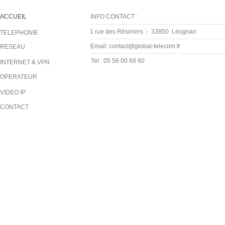
De l’audit jusqu’à la mainten
ACCUEIL
INFO CONTACT :
déploiement et la formation d
1 rue des Résiniers - 33850 Léognan
TELEPHONIE
Email: contact@global-telecom.fr
RESEAU
dans toutes les étapes de 
Tel : 05 56 00 68 60
INTERNET & VPN
communication.
OPERATEUR
VIDEO IP
CONTACT
Un accompagnement sur me
Pabx, IPBX, Péritéléphonie, V
Hébergement, Cloud, Sauvegard
pour aborder sereinement to
approprier…